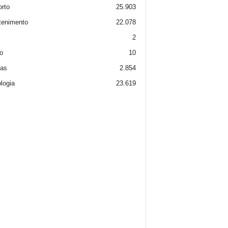
rto
25.903
tenimento
22.078
2
o
10
ias
2.854
logia
23.619