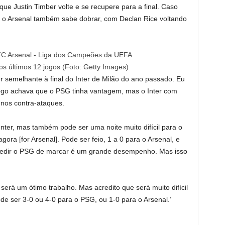
e Justin Timber volte e se recupere para a final. Caso
Mas o Arsenal também sabe dobrar, com Declan Rice voltando
os últimos 12 jogos (Foto: Getty Images)
er semelhante à final do Inter de Milão do ano passado. Eu
 jogo achava que o PSG tinha vantagem, mas o Inter com
 nos contra-ataques.
 Inter, mas também pode ser uma noite muito difícil para o
ora [for Arsenal]. Pode ser feio, 1 a 0 para o Arsenal, e
mpedir o PSG de marcar é um grande desempenho. Mas isso
 será um ótimo trabalho. Mas acredito que será muito difícil
de ser 3-0 ou 4-0 para o PSG, ou 1-0 para o Arsenal.’