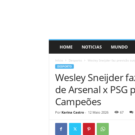
HOME
NOTICIAS
MUNDO
Início
Desporto
Wesley Sneijder faz previsão sur
DESPORTO
Wesley Sneijder f
de Arsenal x PSG p
Campeões
Por
Karina Castro
-
12 Maio 2026
67