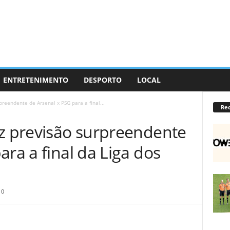
ENTRETENIMENTO
DESPORTO
LOCAL
preendente de Arsenal x PSG para a final...
Re
az previsão surpreendente
ara a final da Liga dos
0