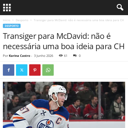
Início
Desporto
Transiger para McDavid: não é necessária uma boa ideia para CH
DESPORTO
Transiger para McDavid: não é
necessária uma boa ideia para CH
Por
Karina Castro
-
3 Junho 2026
61
0