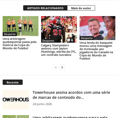
ARTIGOS RELACIONADOS
Mais do autor
Desporto
Desporto
Uma arbitragem
Desporto
quebequense passa pela
Uma lenda do basquete
história da Copa do
Calgary Stampeders
enviou uma mensagem
Mundo de Futebol
assinou com Jaylon
de motivação aos
Hutchings, estrela da CFL,
jogadores do Canadá na
um contrato lucrativo
Copa do Mundo de
Futebol
Recente
Towerhouse assina acordos com uma série
de marcas de conteúdo do...
24 Junho 2026
Uma arbitragem quebequense passa pela