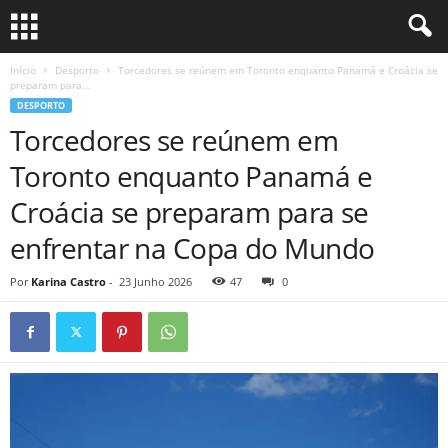
Início
Desporto
Torcedores se reúnem em Toronto enquanto Panamá e Croácia se
preparam para...
DESPORTO
Torcedores se reúnem em
Toronto enquanto Panamá e
Croácia se preparam para se
enfrentar na Copa do Mundo
Por
Karina Castro
-
23 Junho 2026
47
0