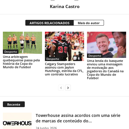
Karina Castro
ARTIGOS RELACIONADOS
Mais do autor
Desporto
Desporto
Uma arbitragem
Desporto
quebequense passa pela
Uma lenda do basquete
história da Copa do
Calgary Stampeders
enviou uma mensagem
Mundo de Futebol
assinou com Jaylon
de motivação aos
Hutchings, estrela da CFL,
jogadores do Canadá na
um contrato lucrativo
Copa do Mundo de
Futebol
Recente
Towerhouse assina acordos com uma série
de marcas de conteúdo do...
24 Junho 2026