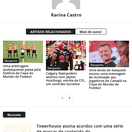
Karina Castro
ARTIGOS RELACIONADOS
Mais do autor
Desporto
Desporto
Uma arbitragem
Desporto
quebequense passa pela
Uma lenda do basquete
história da Copa do
Calgary Stampeders
enviou uma mensagem
Mundo de Futebol
assinou com Jaylon
de motivação aos
Hutchings, estrela da CFL,
jogadores do Canadá na
um contrato lucrativo
Copa do Mundo de
Futebol
Recente
Towerhouse assina acordos com uma série
de marcas de conteúdo do...