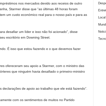
Despo
préstimos nos mercados devido aos receios de outro
etanha, Starmer disse que “as últimas 48 horas foram
Entre
 tem um custo económico real para o nosso país e para as
Local
Mund
Notic
ra desafiar um líder e isso não foi acionado”, disse
seu escritório em Downing Street.
Tecno
ndo. É isso que estou fazendo e o que devemos fazer
ores ofereceram seu apoio a Starmer, com o ministro das
rteres que ninguém havia desafiado o primeiro-ministro
declarações de apoio ao trabalho que ele está fazendo”.
damente com os sentimentos de muitos no Partido