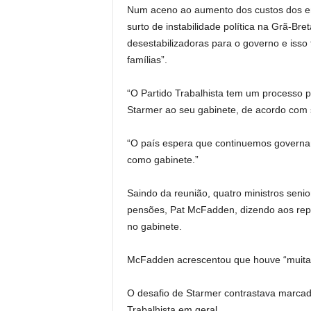
Num aceno ao aumento dos custos dos em
surto de instabilidade política na Grã-Br
desestabilizadoras para o governo e isso
famílias”.
“O Partido Trabalhista tem um processo pa
Starmer ao seu gabinete, de acordo com 
“O país espera que continuemos governa
como gabinete.”
Saindo da reunião, quatro ministros seni
pensões, Pat McFadden, dizendo aos repó
no gabinete.
McFadden acrescentou que houve “muitas 
O desafio de Starmer contrastava marca
Trabalhista em geral.