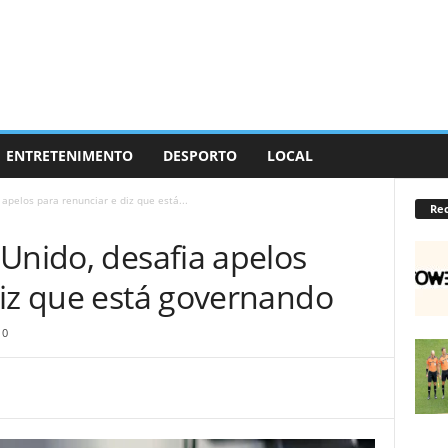
ENTRETENIMENTO
DESPORTO
LOCAL
 apelos para renunciar e diz que está...
Re
Unido, desafia apelos
diz que está governando
0