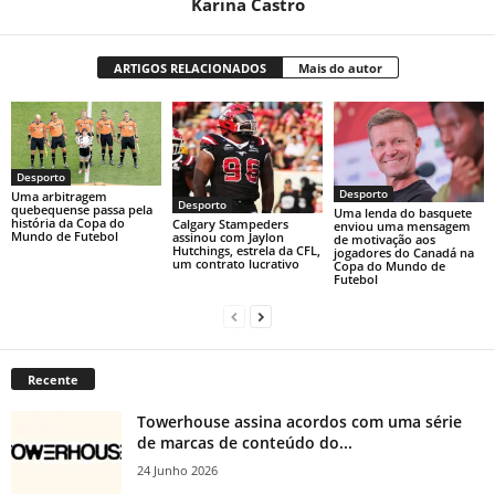
Karina Castro
ARTIGOS RELACIONADOS
Mais do autor
Desporto
Desporto
Uma arbitragem
Desporto
quebequense passa pela
Uma lenda do basquete
história da Copa do
Calgary Stampeders
enviou uma mensagem
Mundo de Futebol
assinou com Jaylon
de motivação aos
Hutchings, estrela da CFL,
jogadores do Canadá na
um contrato lucrativo
Copa do Mundo de
Futebol
Recente
Towerhouse assina acordos com uma série
de marcas de conteúdo do...
24 Junho 2026