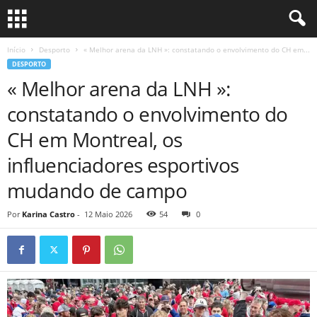
Início
Desporto
« Melhor arena da LNH »: constatando o envolvimento do CH em...
DESPORTO
« Melhor arena da LNH »:
constatando o envolvimento do
CH em Montreal, os
influenciadores esportivos
mudando de campo
Por
Karina Castro
-
12 Maio 2026
54
0