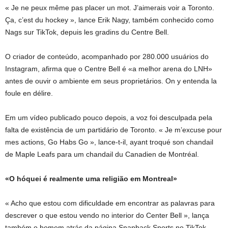
« Je ne peux même pas placer un mot. J’aimerais voir a Toronto.
Ça, c’est du hockey », lance Erik Nagy, também conhecido como
Nags sur TikTok, depuis les gradins du Centre Bell.
O criador de conteúdo, acompanhado por 280.000 usuários do
Instagram, afirma que o Centre Bell é «a melhor arena do LNH»
antes de ouvir o ambiente em seus proprietários. On y entenda la
foule en délire.
Em um vídeo publicado pouco depois, a voz foi desculpada pela
falta de existência de um partidário de Toronto. « Je m’excuse pour
mes actions, Go Habs Go », lance-t-il, ayant troqué son chandail
de Maple Leafs para um chandail du Canadien de Montréal.
«O hóquei é realmente uma religião em Montreal»
« Acho que estou com dificuldade em encontrar as palavras para
descrever o que estou vendo no interior do Center Bell », lança
também o homem atrás da página Snapback Sports no TikTok,