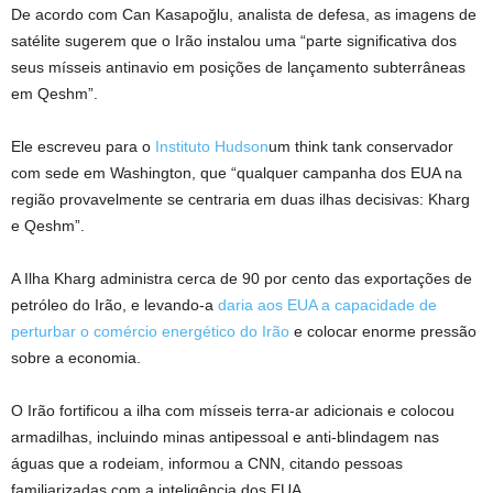
De acordo com Can Kasapoğlu, analista de defesa, as imagens de
satélite sugerem que o Irão instalou uma “parte significativa dos
seus mísseis antinavio em posições de lançamento subterrâneas
em Qeshm”.
Ele escreveu para o
Instituto Hudson
um think tank conservador
com sede em Washington, que “qualquer campanha dos EUA na
região provavelmente se centraria em duas ilhas decisivas: Kharg
e Qeshm”.
A Ilha Kharg administra cerca de 90 por cento das exportações de
petróleo do Irão, e levando-a
daria aos EUA a capacidade de
perturbar o comércio energético do Irão
e colocar enorme pressão
sobre a economia.
O Irão fortificou a ilha com mísseis terra-ar adicionais e colocou
armadilhas, incluindo minas antipessoal e anti-blindagem nas
águas que a rodeiam, informou a CNN, citando pessoas
familiarizadas com a inteligência dos EUA.