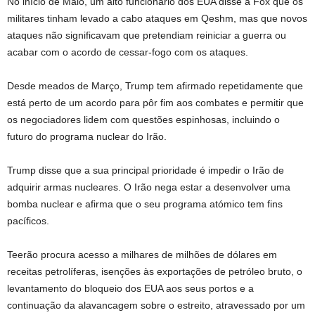
No início de Maio, um alto funcionário dos EUA disse à Fox que os
militares tinham levado a cabo ataques em Qeshm, mas que novos
ataques não significavam que pretendiam reiniciar a guerra ou
acabar com o acordo de cessar-fogo com os ataques.
Desde meados de Março, Trump tem afirmado repetidamente que
está perto de um acordo para pôr fim aos combates e permitir que
os negociadores lidem com questões espinhosas, incluindo o
futuro do programa nuclear do Irão.
Trump disse que a sua principal prioridade é impedir o Irão de
adquirir armas nucleares. O Irão nega estar a desenvolver uma
bomba nuclear e afirma que o seu programa atómico tem fins
pacíficos.
Teerão procura acesso a milhares de milhões de dólares em
receitas petrolíferas, isenções às exportações de petróleo bruto, o
levantamento do bloqueio dos EUA aos seus portos e a
continuação da alavancagem sobre o estreito, atravessado por um