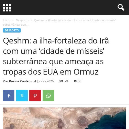
Início
Desporto
Qeshm: a ilha-fortaleza do Irã com uma ‘cidade de mísseis’
subterrânea que...
DESPORTO
Qeshm: a ilha-fortaleza do Irã
com uma ‘cidade de mísseis’
subterrânea que ameaça as
tropas dos EUA em Ormuz
Por
Karina Castro
-
4 Junho 2026
79
0