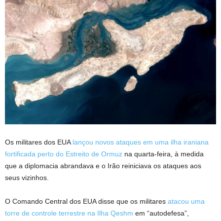
Os militares dos EUA
lançou novos ataques em uma ilha iraniana
fortificada perto do Estreito de Ormuz
na quarta-feira, à medida
que a diplomacia abrandava e o Irão reiniciava os ataques aos
seus vizinhos.
O Comando Central dos EUA disse que os militares
atacou uma
torre de controle terrestre na Ilha Qeshm
em “autodefesa”,