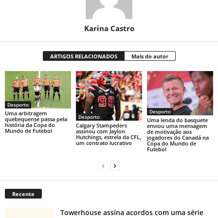
Karina Castro
ARTIGOS RELACIONADOS
Mais do autor
Desporto
Desporto
Uma arbitragem
Desporto
quebequense passa pela
Uma lenda do basquete
história da Copa do
Calgary Stampeders
enviou uma mensagem
Mundo de Futebol
assinou com Jaylon
de motivação aos
Hutchings, estrela da CFL,
jogadores do Canadá na
um contrato lucrativo
Copa do Mundo de
Futebol
Recente
Towerhouse assina acordos com uma série