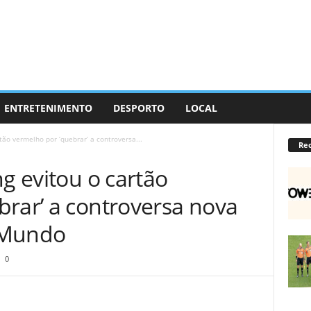
ENTRETENIMENTO
DESPORTO
LOCAL
tão vermelho por ‘quebrar’ a controversa...
Re
ng evitou o cartão
brar’ a controversa nova
 Mundo
0