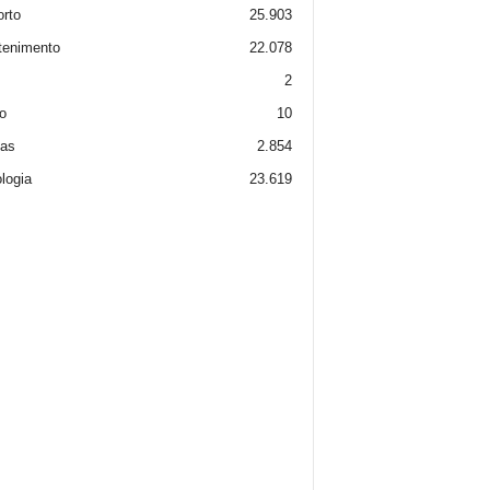
rto
25.903
tenimento
22.078
2
o
10
ias
2.854
logia
23.619