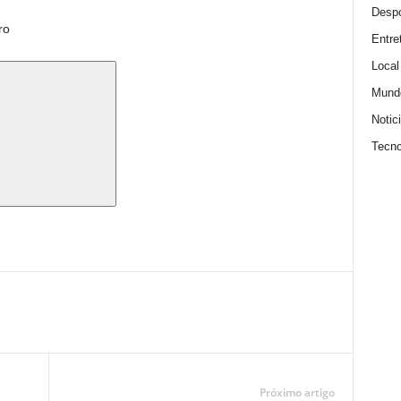
Despo
ro
Entre
Local
Mund
Notic
Tecno
Próximo artigo