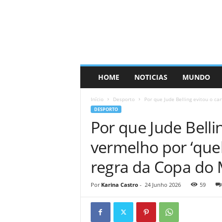
HOME
NOTICIAS
MUNDO
Início
Desporto
Por que Jude Belling evitou o car
DESPORTO
Por que Jude Belli
vermelho por ‘que
regra da Copa do
Por
Karina Castro
-
24 Junho 2026
59