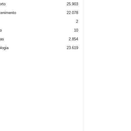
rto
25.903
tenimento
22.078
2
o
10
ias
2.854
logia
23.619