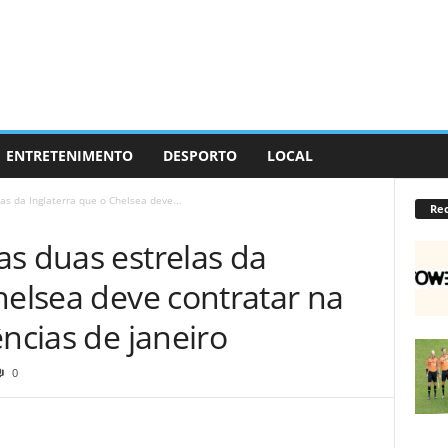
ENTRETENIMENTO
DESPORTO
LOCAL
s da Inglaterra que o Chelsea deve...
Re
as duas estrelas da
helsea deve contratar na
ências de janeiro
0