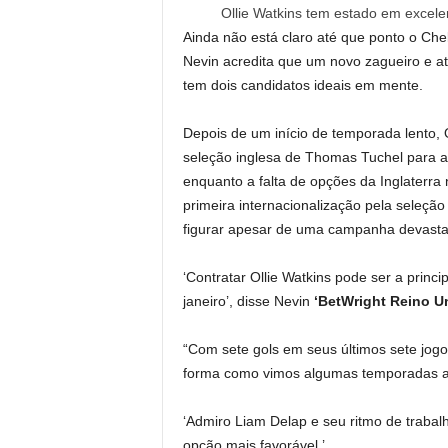
Ollie Watkins tem estado em excelen
Ainda não está claro até que ponto o Ch
Nevin acredita que um novo zagueiro e at
tem dois candidatos ideais em mente.
Depois de um início de temporada lento, O
seleção inglesa de Thomas Tuchel para a
enquanto a falta de opções da Inglaterra 
primeira internacionalização pela seleçã
figurar apesar de uma campanha devasta
‘Contratar Ollie Watkins pode ser a princi
janeiro’, disse Nevin
‘BetWright Reino U
“Com sete gols em seus últimos sete jogo
forma como vimos algumas temporadas a
‘Admiro Liam Delap e seu ritmo de trabal
opção mais favorável.’