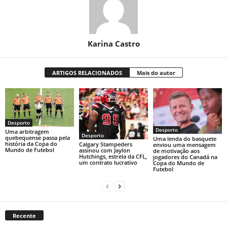
Karina Castro
ARTIGOS RELACIONADOS
Mais do autor
Desporto
Desporto
Uma arbitragem
Desporto
quebequense passa pela
Uma lenda do basquete
história da Copa do
Calgary Stampeders
enviou uma mensagem
Mundo de Futebol
assinou com Jaylon
de motivação aos
Hutchings, estrela da CFL,
jogadores do Canadá na
um contrato lucrativo
Copa do Mundo de
Futebol
Recente