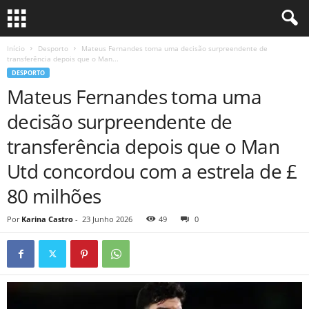
Início
Desporto
Mateus Fernandes toma uma decisão surpreendente de
transferência depois que o Man...
DESPORTO
Mateus Fernandes toma uma
decisão surpreendente de
transferência depois que o Man
Utd concordou com a estrela de £
80 milhões
Por
Karina Castro
-
23 Junho 2026
49
0