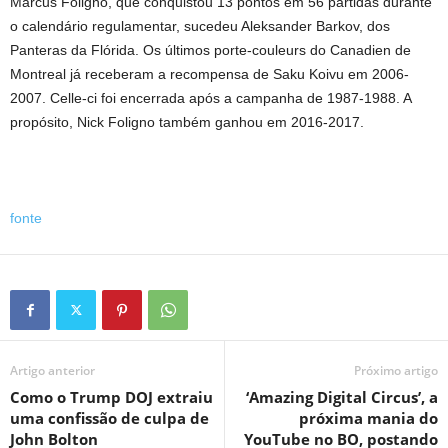
Marcus Foligno, que conquistou 13 pontos em 56 partidas durante
o calendário regulamentar, sucedeu Aleksander Barkov, dos
Panteras da Flórida. Os últimos porte-couleurs do Canadien de
Montreal já receberam a recompensa de Saku Koivu em 2006-
2007. Celle-ci foi encerrada após a campanha de 1987-1988. A
propósito, Nick Foligno também ganhou em 2016-2017.
fonte
Artigo anterior
Próximo artigo
Como o Trump DOJ extraiu
‘Amazing Digital Circus’, a
uma confissão de culpa de
próxima mania do
John Bolton
YouTube no BO, postando