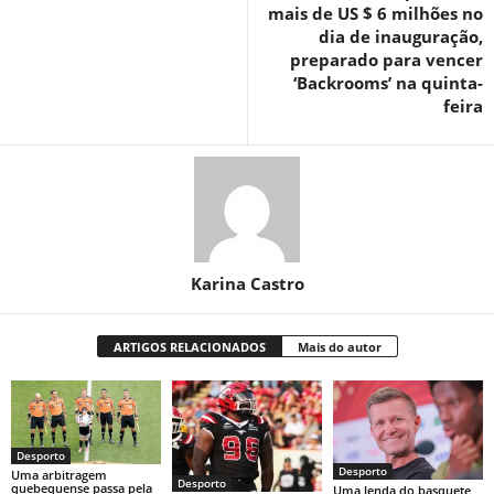
mais de US $ 6 milhões no
dia de inauguração,
preparado para vencer
‘Backrooms’ na quinta-
feira
Karina Castro
ARTIGOS RELACIONADOS
Mais do autor
Desporto
Desporto
Uma arbitragem
Desporto
quebequense passa pela
Uma lenda do basquete