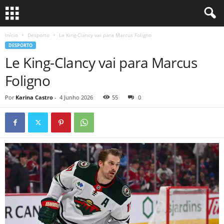
Início
Desporto
Le King-Clancy vai para Marcus Foligno
DESPORTO
Le King-Clancy vai para Marcus
Foligno
Por
Karina Castro
-
4 Junho 2026
55
0