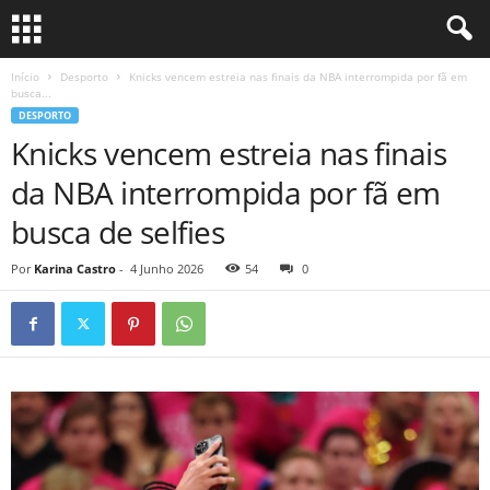
Início
Desporto
Knicks vencem estreia nas finais da NBA interrompida por fã em
busca...
DESPORTO
Knicks vencem estreia nas finais
da NBA interrompida por fã em
busca de selfies
Por
Karina Castro
-
4 Junho 2026
54
0