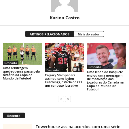
Karina Castro
ARTIGOS RELACIONADOS
Mais do autor
Desporto
Desporto
Uma arbitragem
Desporto
quebequense passa pela
Uma lenda do basquete
história da Copa do
Calgary Stampeders
enviou uma mensagem
Mundo de Futebol
assinou com Jaylon
de motivação aos
Hutchings, estrela da CFL,
jogadores do Canadá na
um contrato lucrativo
Copa do Mundo de
Futebol
Recente
Towerhouse assina acordos com uma série