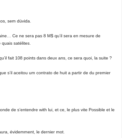
tos, sem dúvida.
chaine… Ce ne sera pas 8 M$ qu’il sera en mesure de
quais satélites.
 qu’il fait 108 points dans deux ans, ce sera quoi, la suite ?
que s’il aceitou um contrato de huit a partir de du premier
de de s’entendre with lui, et ce, le plus vite Possible et le
ura, évidemment, le dernier mot.