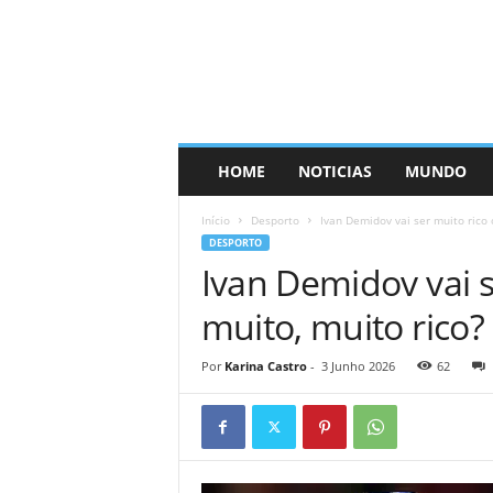
HOME
NOTICIAS
MUNDO
Início
Desporto
Ivan Demidov vai ser muito rico 
DESPORTO
Ivan Demidov vai s
muito, muito rico?
Por
Karina Castro
-
3 Junho 2026
62