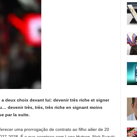
 deux choix devant lui: devenir très riche et signer
u… devenir très, très, très riche en signant moins
e par la suite.
erecer uma prorrogação de contrato ao filho ailier de 20
027-2028. É o que acontece com Lane Hutson, Nick Suzuki