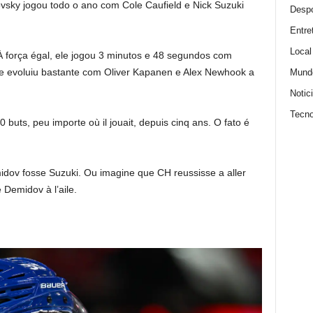
sky jogou todo o ano com Cole Caufield e Nick Suzuki
Despo
Entre
Local
 À força égal, ele jogou 3 minutos e 48 segundos com
se evoluiu bastante com Oliver Kapanen e Alex Newhook a
Mund
Notic
Tecno
buts, peu importe où il jouait, depuis cinq ans. O fato é
dov fosse Suzuki. Ou imagine que CH reussisse a aller
 Demidov à l’aile.