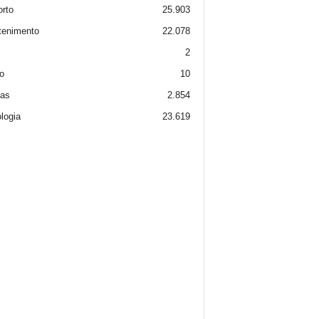
rto
25.903
tenimento
22.078
2
o
10
ias
2.854
logia
23.619