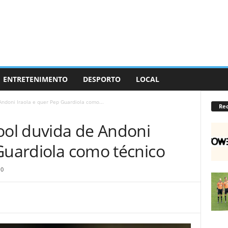
ENTRETENIMENTO
DESPORTO
LOCAL
Andoni Iraola e quer Pep Guardiola como...
Re
pool duvida de Andoni
Guardiola como técnico
0