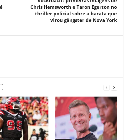
‘Kockroach’: primeiras imagens de
é
Chris Hemsworth e Taron Egerton no
thriller policial sobre a barata que
virou gângster de Nova York