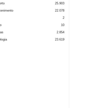
rto
25.903
tenimento
22.078
2
o
10
ias
2.854
logia
23.619