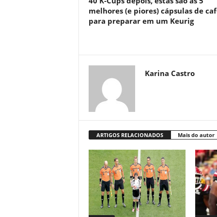
40 K-Cups depois, estas são as 5
melhores (e piores) cápsulas de caf
para preparar em um Keurig
Karina Castro
ARTIGOS RELACIONADOS
Mais do autor