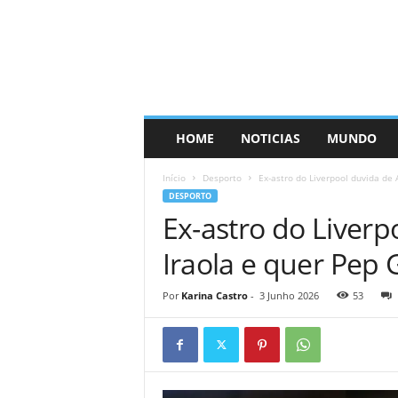
HOME
NOTICIAS
MUNDO
Início
Desporto
Ex-astro do Liverpool duvida de 
DESPORTO
Ex-astro do Liver
Iraola e quer Pep 
Por
Karina Castro
-
3 Junho 2026
53