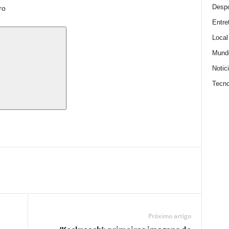
Despo
ro
Entre
Local
Mund
Notic
Tecno
Próximo artigo