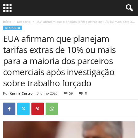
Início
Desporto
EUA afirmam que planejam tarifas extras de 10% ou mais para a...
DESPORTO
EUA afirmam que planejam
tarifas extras de 10% ou mais
para a maioria dos parceiros
comerciais após investigação
sobre trabalho forçado
Por
Karina Castro
-
3 Junho 2026
59
0