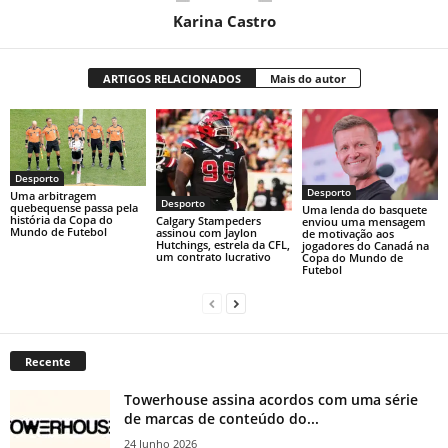
Karina Castro
ARTIGOS RELACIONADOS
Mais do autor
Desporto
Desporto
Uma arbitragem
Desporto
quebequense passa pela
Uma lenda do basquete
história da Copa do
Calgary Stampeders
enviou uma mensagem
Mundo de Futebol
assinou com Jaylon
de motivação aos
Hutchings, estrela da CFL,
jogadores do Canadá na
um contrato lucrativo
Copa do Mundo de
Futebol
Recente
Towerhouse assina acordos com uma série
de marcas de conteúdo do...
24 Junho 2026