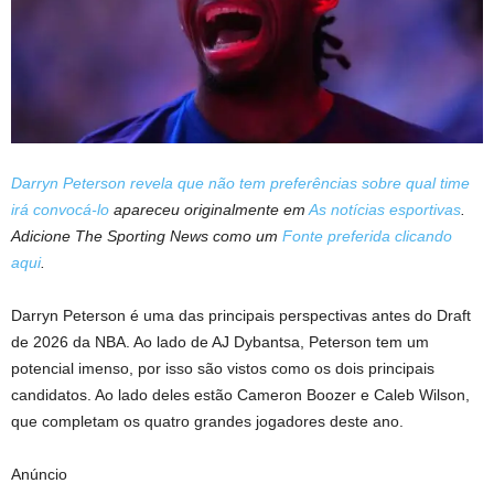
Darryn Peterson revela que não tem preferências sobre qual time
irá convocá-lo
apareceu originalmente em
As notícias esportivas
.
Adicione The Sporting News como um
Fonte preferida clicando
aqui
.
Darryn Peterson é uma das principais perspectivas antes do Draft
de 2026 da NBA. Ao lado de AJ Dybantsa, Peterson tem um
potencial imenso, por isso são vistos como os dois principais
candidatos. Ao lado deles estão Cameron Boozer e Caleb Wilson,
que completam os quatro grandes jogadores deste ano.
Anúncio