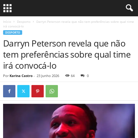
Início
Desporto
Darryn Peterson revela que não tem preferências sobre qual time
irá convocá-lo
DESPORTO
Darryn Peterson revela que não
tem preferências sobre qual time
irá convocá-lo
Por
Karina Castro
-
23 Junho 2026
64
0