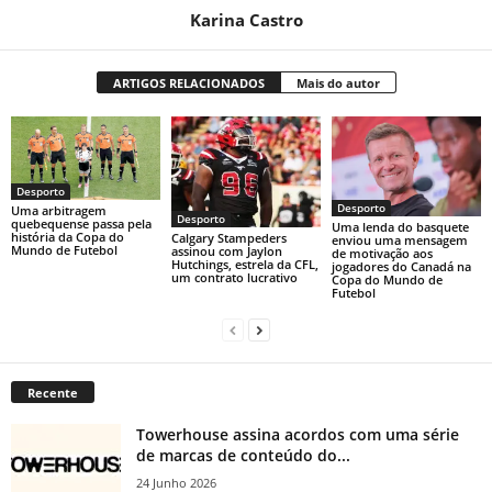
Karina Castro
ARTIGOS RELACIONADOS
Mais do autor
Desporto
Desporto
Uma arbitragem
Desporto
quebequense passa pela
Uma lenda do basquete
história da Copa do
Calgary Stampeders
enviou uma mensagem
Mundo de Futebol
assinou com Jaylon
de motivação aos
Hutchings, estrela da CFL,
jogadores do Canadá na
um contrato lucrativo
Copa do Mundo de
Futebol
Recente
Towerhouse assina acordos com uma série
de marcas de conteúdo do...
24 Junho 2026