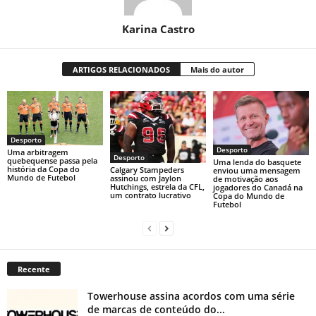
Karina Castro
ARTIGOS RELACIONADOS
Mais do autor
Desporto
Desporto
Uma arbitragem
Desporto
quebequense passa pela
Uma lenda do basquete
história da Copa do
Calgary Stampeders
enviou uma mensagem
Mundo de Futebol
assinou com Jaylon
de motivação aos
Hutchings, estrela da CFL,
jogadores do Canadá na
um contrato lucrativo
Copa do Mundo de
Futebol
Recente
Towerhouse assina acordos com uma série
de marcas de conteúdo do...