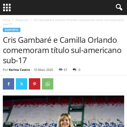
Início
Desporto
Cris Gambaré e Camilla Orlando comemoram título sul-americano
sub-17
DESPORTO
Cris Gambaré e Camilla Orlando
comemoram título sul-americano
sub-17
Por
Karina Castro
-
10 Maio 2026
67
0