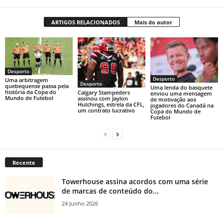
ARTIGOS RELACIONADOS
Mais do autor
Desporto
Desporto
Uma arbitragem
Desporto
quebequense passa pela
Uma lenda do basquete
história da Copa do
Calgary Stampeders
enviou uma mensagem
Mundo de Futebol
assinou com Jaylon
de motivação aos
Hutchings, estrela da CFL,
jogadores do Canadá na
um contrato lucrativo
Copa do Mundo de
Futebol
Recente
Towerhouse assina acordos com uma série
de marcas de conteúdo do...
24 Junho 2026