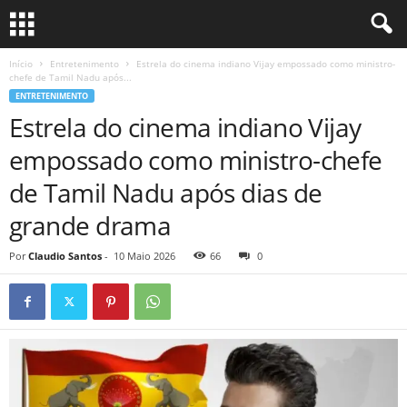
Início
Entretenimento
Estrela do cinema indiano Vijay empossado como ministro-
chefe de Tamil Nadu após...
ENTRETENIMENTO
Estrela do cinema indiano Vijay
empossado como ministro-chefe
de Tamil Nadu após dias de
grande drama
Por
Claudio Santos
-
10 Maio 2026
66
0