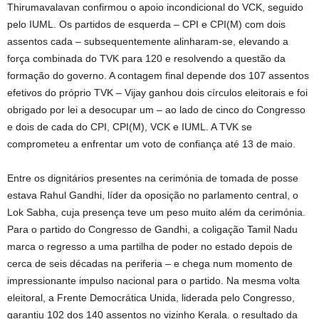
Thirumavalavan confirmou o apoio incondicional do VCK, seguido
pelo IUML. Os partidos de esquerda – CPI e CPI(M) com dois
assentos cada – subsequentemente alinharam-se, elevando a
força combinada do TVK para 120 e resolvendo a questão da
formação do governo. A contagem final depende dos 107 assentos
efetivos do próprio TVK – Vijay ganhou dois círculos eleitorais e foi
obrigado por lei a desocupar um – ao lado de cinco do Congresso
e dois de cada do CPI, CPI(M), VCK e IUML. A TVK se
comprometeu a enfrentar um voto de confiança até 13 de maio.
Entre os dignitários presentes na cerimónia de tomada de posse
estava Rahul Gandhi, líder da oposição no parlamento central, o
Lok Sabha, cuja presença teve um peso muito além da cerimónia.
Para o partido do Congresso de Gandhi, a coligação Tamil Nadu
marca o regresso a uma partilha de poder no estado depois de
cerca de seis décadas na periferia – e chega num momento de
impressionante impulso nacional para o partido. Na mesma volta
eleitoral, a Frente Democrática Unida, liderada pelo Congresso,
garantiu 102 dos 140 assentos no vizinho Kerala. o resultado da