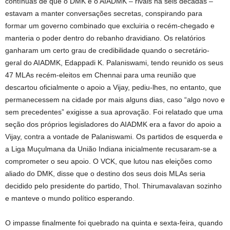
contínuas de que o DMK e o AIADMK – rivais há seis décadas –
estavam a manter conversações secretas, conspirando para
formar um governo combinado que excluiria o recém-chegado e
manteria o poder dentro do rebanho dravidiano. Os relatórios
ganharam um certo grau de credibilidade quando o secretário-
geral do AIADMK, Edappadi K. Palaniswami, tendo reunido os seus
47 MLAs recém-eleitos em Chennai para uma reunião que
descartou oficialmente o apoio a Vijay, pediu-lhes, no entanto, que
permanecessem na cidade por mais alguns dias, caso “algo novo e
sem precedentes” exigisse a sua aprovação. Foi relatado que uma
seção dos próprios legisladores do AIADMK era a favor do apoio a
Vijay, contra a vontade de Palaniswami. Os partidos de esquerda e
a Liga Muçulmana da União Indiana inicialmente recusaram-se a
comprometer o seu apoio. O VCK, que lutou nas eleições como
aliado do DMK, disse que o destino dos seus dois MLAs seria
decidido pelo presidente do partido, Thol. Thirumavalavan sozinho
e manteve o mundo político esperando.
O impasse finalmente foi quebrado na quinta e sexta-feira, quando