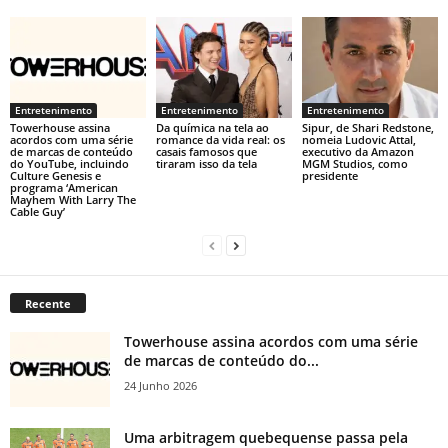
Entretenimento
Entretenimento
Entretenimento
Towerhouse assina
Da química na tela ao
Sipur, de Shari Redstone,
acordos com uma série
romance da vida real: os
nomeia Ludovic Attal,
de marcas de conteúdo
casais famosos que
executivo da Amazon
do YouTube, incluindo
tiraram isso da tela
MGM Studios, como
Culture Genesis e
presidente
programa ‘American
Mayhem With Larry The
Cable Guy’
Recente
Towerhouse assina acordos com uma série
de marcas de conteúdo do...
24 Junho 2026
Uma arbitragem quebequense passa pela