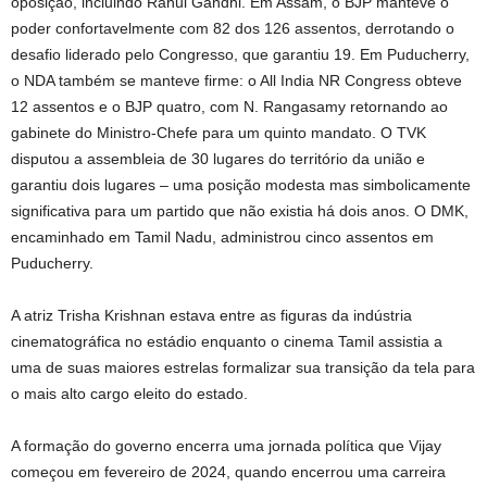
oposição, incluindo Rahul Gandhi. Em Assam, o BJP manteve o
poder confortavelmente com 82 dos 126 assentos, derrotando o
desafio liderado pelo Congresso, que garantiu 19. Em Puducherry,
o NDA também se manteve firme: o All India NR Congress obteve
12 assentos e o BJP quatro, com N. Rangasamy retornando ao
gabinete do Ministro-Chefe para um quinto mandato. O TVK
disputou a assembleia de 30 lugares do território da união e
garantiu dois lugares – uma posição modesta mas simbolicamente
significativa para um partido que não existia há dois anos. O DMK,
encaminhado em Tamil Nadu, administrou cinco assentos em
Puducherry.
A atriz Trisha Krishnan estava entre as figuras da indústria
cinematográfica no estádio enquanto o cinema Tamil assistia a
uma de suas maiores estrelas formalizar sua transição da tela para
o mais alto cargo eleito do estado.
A formação do governo encerra uma jornada política que Vijay
começou em fevereiro de 2024, quando encerrou uma carreira