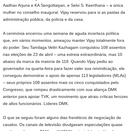
Aadhav Arjuna e KA Sengottaiyan, e Selvi S. Keerthana – a única
mulher no conselho inaugural. Vijay reservou para si as pastas da
administração pública, da polícia e da casa.
A cerimónia encerrou uma semana de aguda incerteza política
que, em vários momentos, ameaçou manter Vijay totalmente fora
do poder. Seu Tamilaga Vettri Kazhagam conquistou 108 assentos
nas eleições de 23 de abril – uma estreia extraordinária, mas 10
abaixo da marca da maioria de 118. Quando Vijay pediu ao
governador na quarta-feira para fazer valer sua reivindicação, ele
conseguiu demonstrar o apoio de apenas 113 legisladores (MLAs)
– seus próprios 108 assentos mais os cinco conquistados pelo
Congresso, que rompeu drasticamente com sua aliança DMK
anterior para apoiar TVK, um movimento que atraiu críticas ferozes
de altos funcionários. Líderes DMK.
O que se seguiu foram alguns dias frenéticos de negociação de
cavalos. Os canais de televisão divulgavam especulações quase