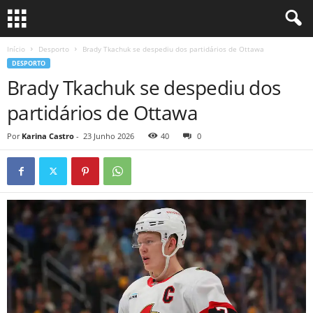
Início
Desporto
Brady Tkachuk se despediu dos partidários de Ottawa
DESPORTO
Brady Tkachuk se despediu dos
partidários de Ottawa
Por
Karina Castro
-
23 Junho 2026
40
0