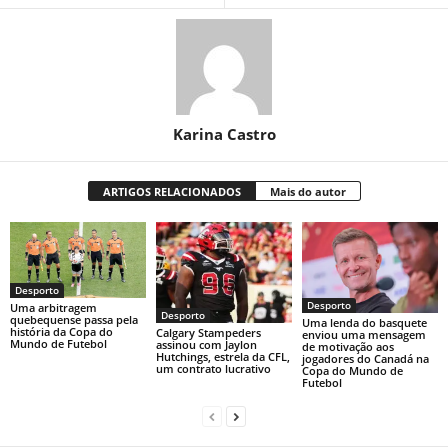
Karina Castro
ARTIGOS RELACIONADOS
Mais do autor
Desporto
Desporto
Uma arbitragem
Desporto
quebequense passa pela
Uma lenda do basquete
história da Copa do
Calgary Stampeders
enviou uma mensagem
Mundo de Futebol
assinou com Jaylon
de motivação aos
Hutchings, estrela da CFL,
jogadores do Canadá na
um contrato lucrativo
Copa do Mundo de
Futebol