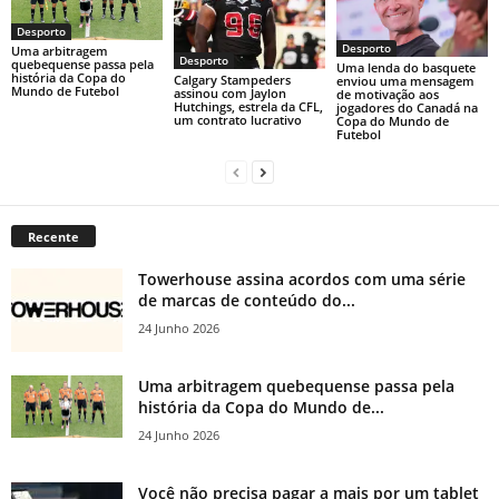
Desporto
Desporto
Uma arbitragem
Desporto
quebequense passa pela
Uma lenda do basquete
história da Copa do
Calgary Stampeders
enviou uma mensagem
Mundo de Futebol
assinou com Jaylon
de motivação aos
Hutchings, estrela da CFL,
jogadores do Canadá na
um contrato lucrativo
Copa do Mundo de
Futebol
Recente
Towerhouse assina acordos com uma série
de marcas de conteúdo do...
24 Junho 2026
Uma arbitragem quebequense passa pela
história da Copa do Mundo de...
24 Junho 2026
Você não precisa pagar a mais por um tablet