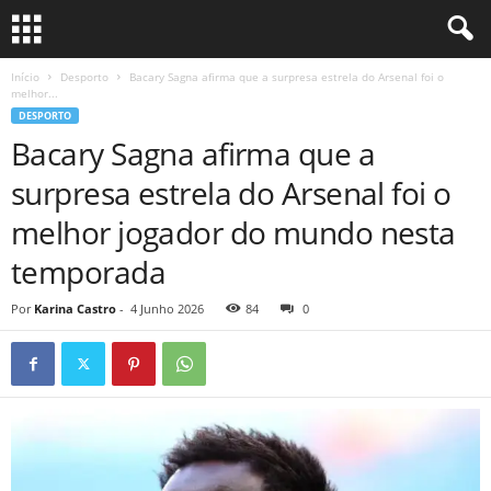
Início
Desporto
Bacary Sagna afirma que a surpresa estrela do Arsenal foi o
melhor...
DESPORTO
Bacary Sagna afirma que a
surpresa estrela do Arsenal foi o
melhor jogador do mundo nesta
temporada
Por
Karina Castro
-
4 Junho 2026
84
0