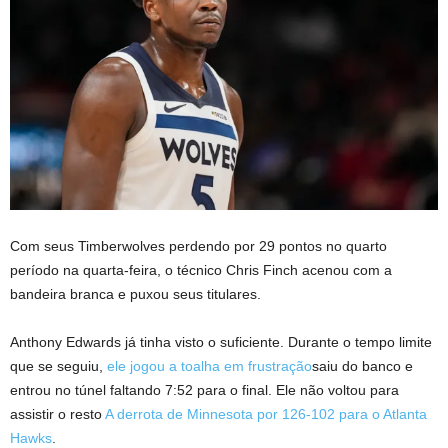
Com seus Timberwolves perdendo por 29 pontos no quarto
período na quarta-feira, o técnico Chris Finch acenou com a
bandeira branca e puxou seus titulares.
Anthony Edwards já tinha visto o suficiente. Durante o tempo limite
que se seguiu,
ele jogou a toalha em frustração
saiu do banco e
entrou no túnel faltando 7:52 para o final. Ele não voltou para
assistir o resto
A derrota de Minnesota por 126-102 para o Atlanta
Hawks
.