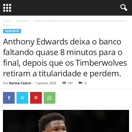
Início
Desporto
Anthony Edwards deixa o banco faltando quase 8 minutos para o
final,...
DESPORTO
Anthony Edwards deixa o banco
faltando quase 8 minutos para o
final, depois que os Timberwolves
retiram a titularidade e perdem.
Por
Karina Castro
-
1 Janeiro 2026
191
0