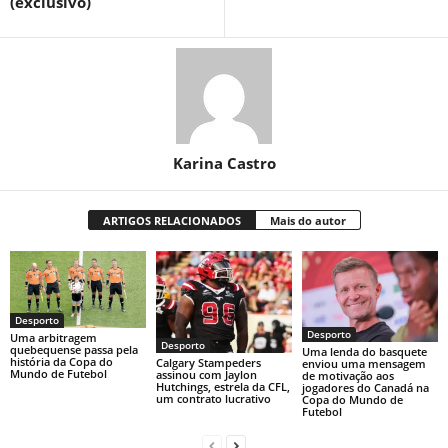
(exclusivo)
Karina Castro
ARTIGOS RELACIONADOS
Mais do autor
Desporto
Desporto
Uma arbitragem
Desporto
quebequense passa pela
Uma lenda do basquete
história da Copa do
Calgary Stampeders
enviou uma mensagem
Mundo de Futebol
assinou com Jaylon
de motivação aos
Hutchings, estrela da CFL,
jogadores do Canadá na
um contrato lucrativo
Copa do Mundo de
Futebol