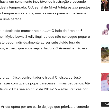
havia um sentimento inevitável de frustração crescendo
esta temporada. O Arsenal de Mikel Arteta estava prestes
ier League em 22 anos, mas às vezes parecia que levaria
m uma partida.
ão e decidindo mancar até o
outro
O lado da área de 6
 gol, Myles Lewis-Skelly fingindo que não consegue pegar a
torcedor individualmente ao ser substituído fora do
os, é claro, que você seja afiliado a
O
Arsenal, então era
 pragmático, confrontador e frugal Chelsea de José
 fazer com que os jogos parecessem mais pequenos. Até
ou o Chelsea ao título de 2014-15 – atraiu críticas por
Cat
e Arteta optou por um estilo de jogo que prioriza o controle