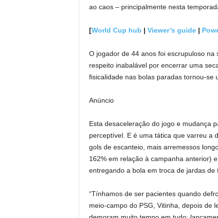
ao caos – principalmente nesta tempora
[
World Cup hub
|
Viewer’s guide
|
Powe
O jogador de 44 anos foi escrupuloso n
respeito inabalável por encerrar uma sec
fisicalidade nas bolas paradas tornou-se
Anúncio
Esta desaceleração do jogo e mudança pa
perceptível. E é uma tática que varreu a
gols de escanteio, mais arremessos long
162% em relação à campanha anterior) e 
entregando a bola em troca de jardas de te
“Tínhamos de ser pacientes quando defro
meio-campo do PSG, Vitinha, depois de l
demoram muito tempo em tudo: lançamento