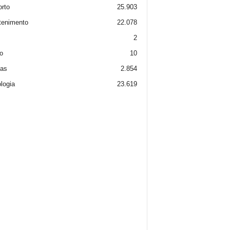
rto
25.903
tenimento
22.078
2
o
10
ias
2.854
logia
23.619