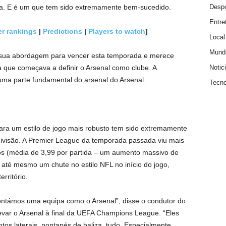
Despo
da. E é um que tem sido extremamente bem-sucedido.
Entre
r rankings
|
Predictions
|
Players to watch
]
Local
Mund
a sua abordagem para vencer esta temporada e merece
Notic
a que começava a definir o Arsenal como clube. A
 uma parte fundamental do arsenal do Arsenal.
Tecno
ra um estilo de jogo mais robusto tem sido extremamente
 divisão. A Premier League da temporada passada viu mais
os (média de 3,99 por partida – um aumento massivo de
até mesmo um chute no estilo NFL no início do jogo,
rritório.
ntámos uma equipa como o Arsenal”, disse o condutor do
evar o Arsenal à final da UEFA Champions League. “Eles
s laterais, pontapés de baliza, tudo. Especialmente