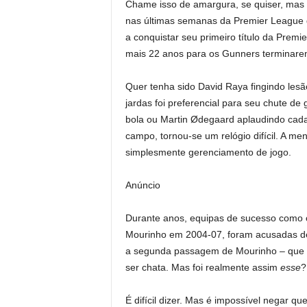
Chame isso de amargura, se quiser, mas 
nas últimas semanas da Premier League d
a conquistar seu primeiro título da Prem
mais 22 anos para os Gunners terminare
Quer tenha sido David Raya fingindo les
jardas foi preferencial para seu chute de
bola ou Martin Ødegaard aplaudindo cada 
campo, tornou-se um relógio difícil. A men
simplesmente gerenciamento de jogo.
Anúncio
Durante anos, equipas de sucesso como o
Mourinho em 2004-07, foram acusadas de
a segunda passagem de Mourinho – que lev
ser chata. Mas foi realmente assim
esse
?
É difícil dizer. Mas é impossível negar qu