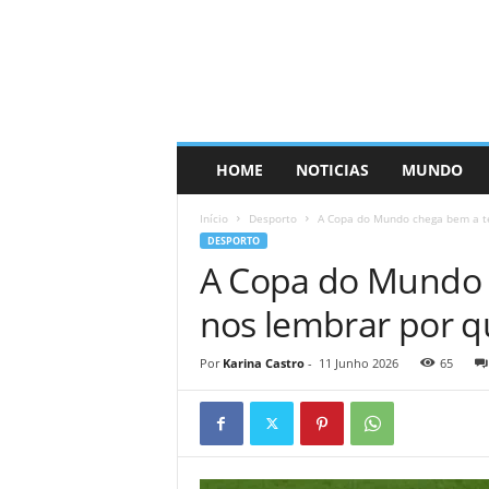
HOME
NOTICIAS
MUNDO
Início
Desporto
A Copa do Mundo chega bem a te
DESPORTO
A Copa do Mundo 
nos lembrar por 
Por
Karina Castro
-
11 Junho 2026
65