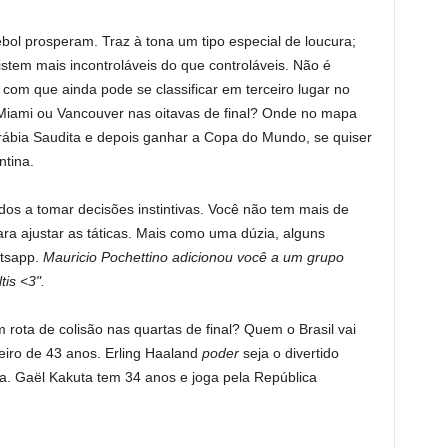
tebol prosperam. Traz à tona um tipo especial de loucura;
stem mais incontroláveis ​​do que controláveis. Não é
 com que ainda pode se classificar em terceiro lugar no
Miami ou Vancouver nas oitavas de final? Onde no mapa
rábia Saudita e depois ganhar a Copa do Mundo, se quiser
ntina.
dos a tomar decisões instintivas. Você não tem mais de
a ajustar as táticas. Mais como uma dúzia, alguns
atsapp.
Mauricio Pochettino adicionou você a um grupo
is <3".
 rota de colisão nas quartas de final? Quem o Brasil vai
eiro de 43 anos. Erling Haaland
poder
seja o divertido
. Gaël Kakuta tem 34 anos e joga pela República