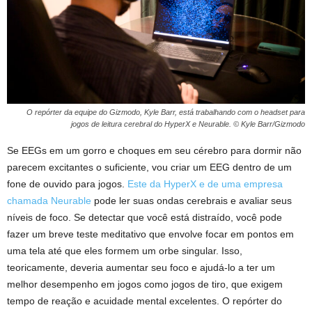
O repórter da equipe do Gizmodo, Kyle Barr, está trabalhando com o headset para
jogos de leitura cerebral do HyperX e Neurable. © Kyle Barr/Gizmodo
Se EEGs em um gorro e choques em seu cérebro para dormir não
parecem excitantes o suficiente, vou criar um EEG dentro de um
fone de ouvido para jogos.
Este da HyperX e de uma empresa
chamada Neurable
pode ler suas ondas cerebrais e avaliar seus
níveis de foco. Se detectar que você está distraído, você pode
fazer um breve teste meditativo que envolve focar em pontos em
uma tela até que eles formem um orbe singular. Isso,
teoricamente, deveria aumentar seu foco e ajudá-lo a ter um
melhor desempenho em jogos como jogos de tiro, que exigem
tempo de reação e acuidade mental excelentes. O repórter do