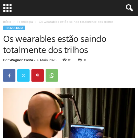
Início
Tecnologia
Os wearables estão saindo totalmente dos trilhos
TECNOLOGIA
Os wearables estão saindo
totalmente dos trilhos
Por
Wagner Costa
-
6 Maio 2026
81
0