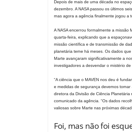
Depois de mais de uma década no espaço,
dezembro. A NASA passou os últimos seis
mas agora a agência finalmente jogou a t
A NASA encerrou formalmente a missão M
quarta-feira, explicando que a espaçonav
missão científica e de transmissão de dad
planetária teme há meses. Os dados que 
Marte avançaram significativamente a n
investigadores a desvendar o mistério d
“A ciência que o MAVEN nos deu é fundam
e medidas de segurança devemos tomar an
diretora da Divisão de Ciência Planetár
comunicado da agência. “Os dados recol
valiosas sobre Marte nas próximas décad
Foi, mas não foi esqu