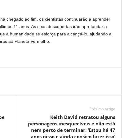
a chegado ao fim, os cientistas continuarão a aprender
ltimos 11 anos. As suas descobertas irão aprofundar a
e a humanidade se esforça para alcançá-lo, ajudando a
ras ao Planeta Vermelho.
Próximo artigo
pe
Keith David retratou alguns
personagens inesquecíveis e não está
nem perto de terminar: ‘Estou há 47
anos nisso e ainda consigo fazer isso’