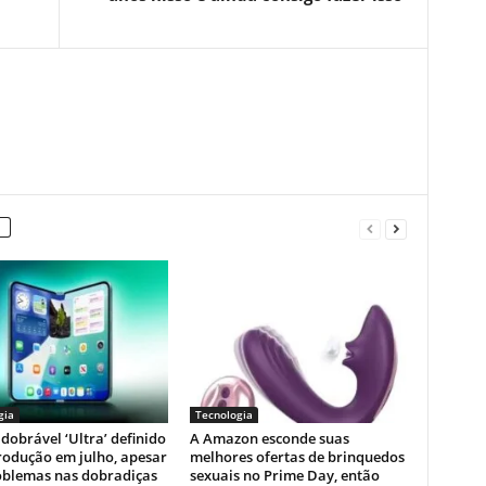
gia
Tecnologia
dobrável ‘Ultra’ definido
A Amazon esconde suas
rodução em julho, apesar
melhores ofertas de brinquedos
oblemas nas dobradiças
sexuais no Prime Day, então