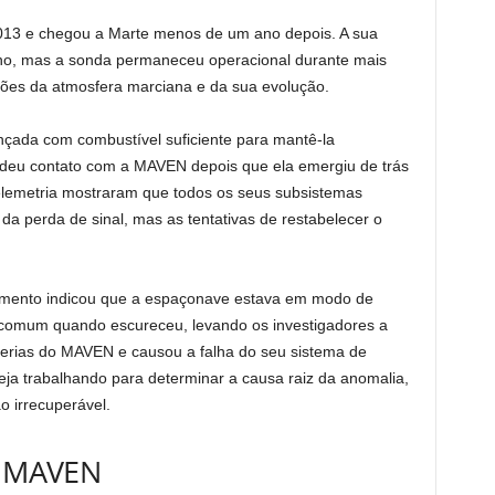
13 e chegou a Marte menos de um ano depois. A sua
ano, mas a sonda permaneceu operacional durante mais
ões da atmosfera marciana e da sua evolução.
nçada com combustível suficiente para mantê-la
rdeu contato com a MAVEN depois que ela emergiu de trás
lemetria mostraram que todos os seus subsistemas
a perda de sinal, mas as tentativas de restabelecer o
amento indicou que a espaçonave estava em modo de
ncomum quando escureceu, levando os investigadores a
terias do MAVEN e causou a falha do seu sistema de
a trabalhando para determinar a causa raiz da anomalia,
o irrecuperável.
da MAVEN