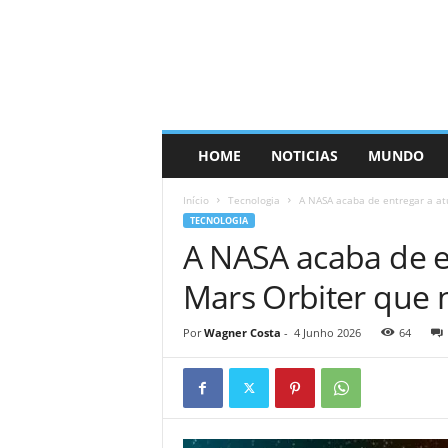
HOME
NOTICIAS
MUNDO
Início
Tecnologia
A NASA acaba de entregar a at
TECNOLOGIA
A NASA acaba de e
Mars Orbiter que 
Por
Wagner Costa
-
4 Junho 2026
64