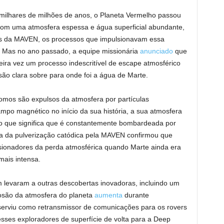
 milhares de milhões de anos, o Planeta Vermelho passou
com uma atmosfera espessa e água superficial abundante,
tes da MAVEN, os processos que impulsionavam essa
 Mas no ano passado, a equipe missionária
anunciado
que
eira vez um processo indescritível de escape atmosférico
ão clara sobre para onde foi a água de Marte.
omos são expulsos da atmosfera por partículas
po magnético no início da sua história, a sua atmosfera
 o que significa que é constantemente bombardeada por
ta da pulverização catódica pela MAVEN confirmou que
lsionadores da perda atmosférica quando Marte ainda era
mais intensa.
levaram a outras descobertas inovadoras, incluindo um
osão da atmosfera do planeta
aumenta
durante
serviu como retransmissor de comunicações para os rovers
sses exploradores de superfície de volta para a Deep