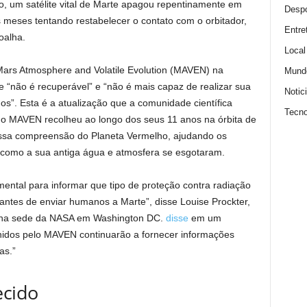
 um satélite vital de Marte apagou repentinamente em
Despo
 meses tentando restabelecer o contato com o orbitador,
Entre
oalha.
Local
ars Atmosphere and Volatile Evolution (MAVEN) na
Mund
e “não é recuperável” e “não é mais capaz de realizar sua
Notic
os”. Esta é a atualização que a comunidade científica
Tecno
o MAVEN recolheu ao longo dos seus 11 anos na órbita de
ossa compreensão do Planeta Vermelho, ajudando os
e como a sua antiga água e atmosfera se esgotaram.
ental para informar que tipo de proteção contra radiação
tes de enviar humanos a Marte”, disse Louise Prockter,
ia na sede da NASA em Washington DC.
disse
em um
hidos pelo MAVEN continuarão a fornecer informações
as.”
ecido