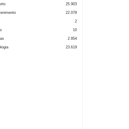
rto
25.903
tenimento
22.078
2
o
10
ias
2.854
logia
23.619