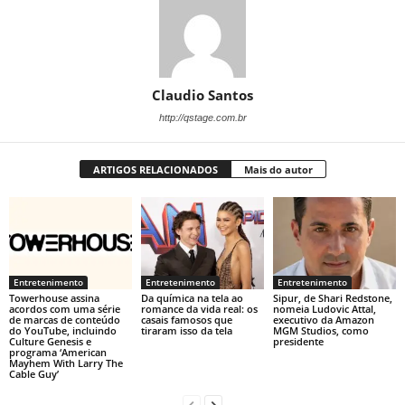
Claudio Santos
http://qstage.com.br
ARTIGOS RELACIONADOS
Mais do autor
Entretenimento
Entretenimento
Entretenimento
Towerhouse assina
Da química na tela ao
Sipur, de Shari Redstone,
acordos com uma série
romance da vida real: os
nomeia Ludovic Attal,
de marcas de conteúdo
casais famosos que
executivo da Amazon
do YouTube, incluindo
tiraram isso da tela
MGM Studios, como
Culture Genesis e
presidente
programa ‘American
Mayhem With Larry The
Cable Guy’