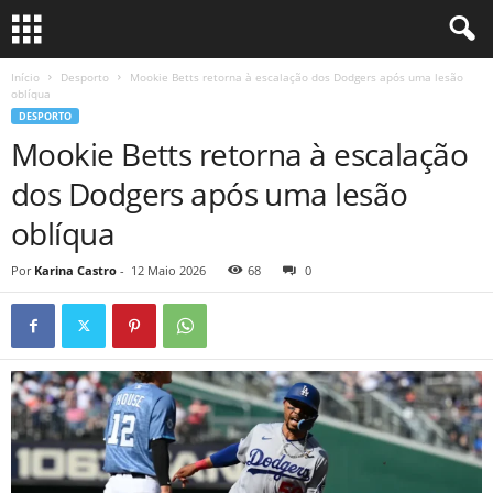
Início
Desporto
Mookie Betts retorna à escalação dos Dodgers após uma lesão
oblíqua
DESPORTO
Mookie Betts retorna à escalação
dos Dodgers após uma lesão
oblíqua
Por
Karina Castro
-
12 Maio 2026
68
0