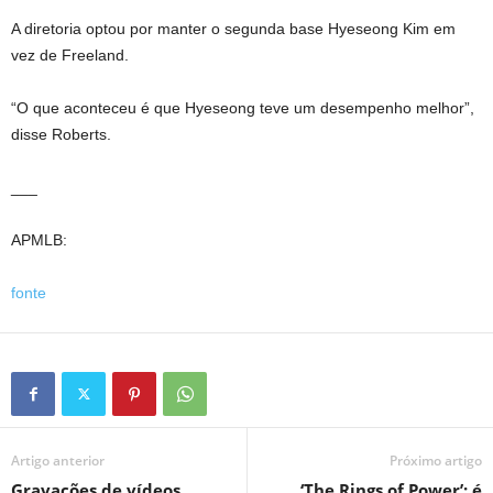
A diretoria optou por manter o segunda base Hyeseong Kim em
vez de Freeland.
“O que aconteceu é que Hyeseong teve um desempenho melhor”,
disse Roberts.
___
APMLB:
fonte
Artigo anterior
Próximo artigo
Gravações de vídeos
‘The Rings of Power’: é