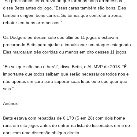
“Só precisamos ter certeza de que faremos bons arremessos”,
disse Betts antes do jogo. “Esses caras também são bons. Eles
também dirigem bons carros. Só temos que controlar a zona,
rebater em bons arremessos.”
Os Dodgers perderam sete dos últimos 11 jogos e estavam
procurando Betts para ajudar a impulsionar um ataque estagnado.
Eles marcaram três corridas ou menos em oito desses 11 jogos.
“Eu sei que não sou o herói”, disse Betts, o AL MVP de 2018. “É
importante que todos saibam que serão necessários todos nós e
não apenas um cara para superar suas lutas ou o que quer que
seja.”
Anúncio
Betts estava com rebatidas de 0,179 (5 em 28) com dois home
runs em oito jogos antes de entrar na lista de lesionados em 5 de
abril com uma distensão oblíqua direita.