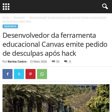
Início
Desporto
Desenvolvedor da ferramenta educacional Canvas emite pedido
de desculpas após hack
DESPORTO
Desenvolvedor da ferramenta
educacional Canvas emite pedido
de desculpas após hack
Por
Karina Castro
-
12 Maio 2026
50
0