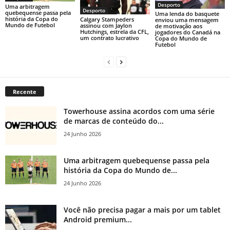
Desporto
Uma arbitragem
Desporto
quebequense passa pela
Uma lenda do basquete
história da Copa do
Calgary Stampeders
enviou uma mensagem
Mundo de Futebol
assinou com Jaylon
de motivação aos
Hutchings, estrela da CFL,
jogadores do Canadá na
um contrato lucrativo
Copa do Mundo de
Futebol
Recente
Towerhouse assina acordos com uma série
de marcas de conteúdo do...
24 Junho 2026
Uma arbitragem quebequense passa pela
história da Copa do Mundo de...
24 Junho 2026
Você não precisa pagar a mais por um tablet
Android premium...