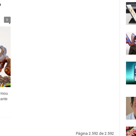
o
0
ormou
ante
Página 2.592 de 2.592