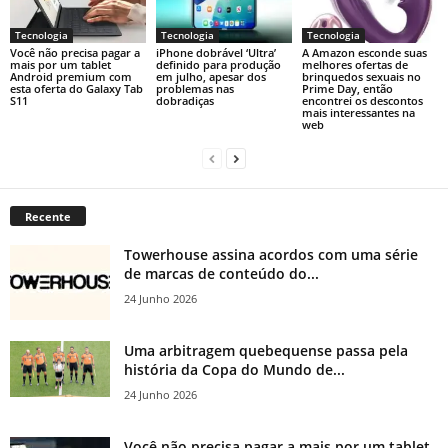
Tecnologia
Tecnologia
Tecnologia
Você não precisa pagar a
iPhone dobrável ‘Ultra’
A Amazon esconde suas
mais por um tablet
definido para produção
melhores ofertas de
Android premium com
em julho, apesar dos
brinquedos sexuais no
esta oferta do Galaxy Tab
problemas nas
Prime Day, então
S11
dobradiças
encontrei os descontos
mais interessantes na
web
Recente
Towerhouse assina acordos com uma série
de marcas de conteúdo do...
24 Junho 2026
Uma arbitragem quebequense passa pela
história da Copa do Mundo de...
24 Junho 2026
Você não precisa pagar a mais por um tablet