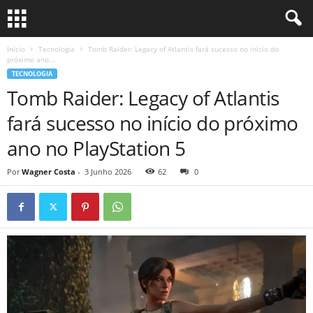
Início
Tecnologia
Tomb Raider: Legacy of Atlantis fará sucesso no início do
próximo ano...
TECNOLOGIA
Tomb Raider: Legacy of Atlantis
fará sucesso no início do próximo
ano no PlayStation 5
Por
Wagner Costa
-
3 Junho 2026
62
0