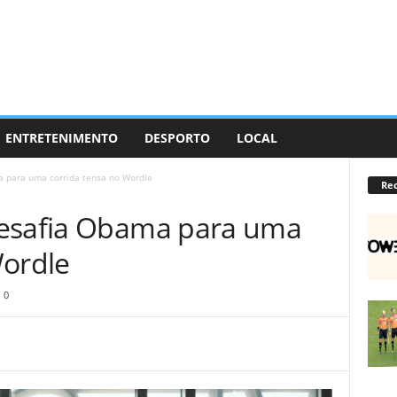
ENTRETENIMENTO
DESPORTO
LOCAL
a para uma corrida tensa no Wordle
Re
desafia Obama para uma
Wordle
0