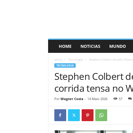
HOME
NOTICIAS
MUNDO
Início
Tecnologia
Stephen Colbert desafia Obam
TECNOLOGIA
Stephen Colbert 
corrida tensa no 
Por
Wagner Costa
-
14 Maio 2026
57