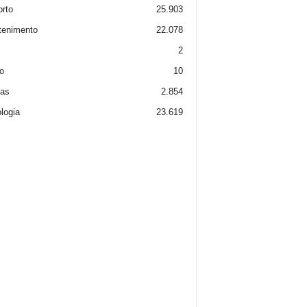
rto
25.903
tenimento
22.078
2
o
10
ias
2.854
logia
23.619