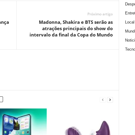
Despo
Entre
Próximo artigo
ança
Madonna, Shakira e BTS serão as
Local
atrações principais do show do
Mund
intervalo da final da Copa do Mundo
Notic
Tecno