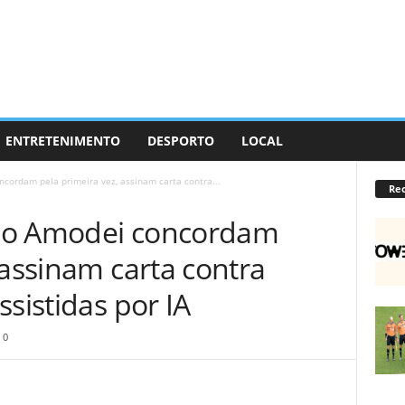
ENTRETENIMENTO
DESPORTO
LOCAL
cordam pela primeira vez, assinam carta contra...
Re
io Amodei concordam
 assinam carta contra
ssistidas por IA
0