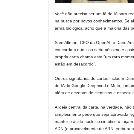
Você não precisa ser um fã de IA para re
na busca por novos conhecimentos. Se a
arma biológica, acho que a maioria das 
Sam Altman, CEO da OpenAI, e Dario Am
concordam que isso seria péssimo e assi
própria carta chama este “um raro momen
estão em desacordo”.
Outros signatários de cartas incluem De
de IA do Google Deepmind e Meta, junta
além de dezenas de cientistas e especiali
A ideia central da carta, na verdade, não 
simplesmente pede que seja aprovada le
manter o ácido nucleico sintético o faç
ADN (e provavelmente de ARN, embora a c