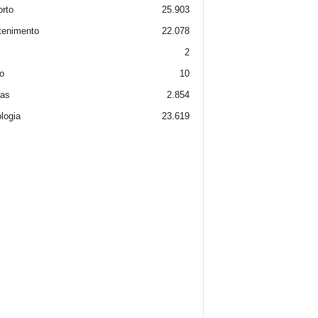
rto
25.903
tenimento
22.078
2
o
10
ias
2.854
logia
23.619