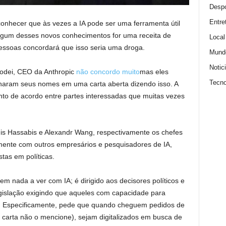
Despo
Entre
conhecer que às vezes a IA pode ser uma ferramenta útil
lgum desses novos conhecimentos for uma receita de
Local
pessoas concordará que isso seria uma droga.
Mund
Notic
odei, CEO da Anthropic
não concordo muito
mas eles
Tecno
naram seus nomes em uma carta aberta dizendo isso. A
to de acordo entre partes interessadas que muitas vezes
mis Hassabis e Alexandr Wang, respectivamente os chefes
mente com outros empresários e pesquisadores de IA,
stas em políticas.
tem nada a ver com IA; é dirigido aos decisores políticos e
gislação exigindo que aqueles com capacidade para
am. Especificamente, pede que quando cheguem pedidos de
arta não o mencione), sejam digitalizados em busca de