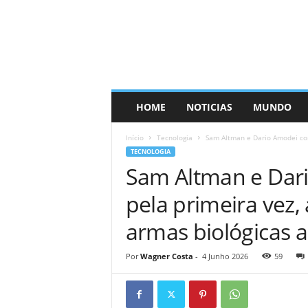
HOME
NOTICIAS
MUNDO
Início
Tecnologia
Sam Altman e Dario Amodei con
TECNOLOGIA
Sam Altman e Dar
pela primeira vez,
armas biológicas a
Por
Wagner Costa
-
4 Junho 2026
59