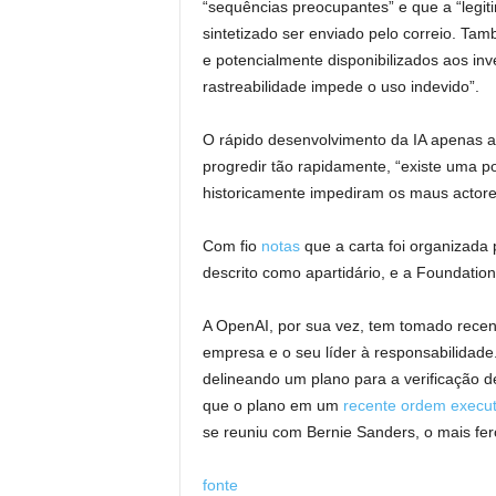
“sequências preocupantes” e que a “legiti
sintetizado ser enviado pelo correio. T
e potencialmente disponibilizados aos inv
rastreabilidade impede o uso indevido”.
O rápido desenvolvimento da IA ​​apenas a
progredir tão rapidamente, “existe uma p
historicamente impediram os maus actores
Com fio
notas
que a carta foi organizada p
descrito como apartidário, e a Foundation
A OpenAI, por sua vez, tem tomado rece
empresa e o seu líder à responsabilidad
delineando um plano para a verificação d
que o plano em um
recente ordem execut
se reuniu com Bernie Sanders, o mais fero
fonte