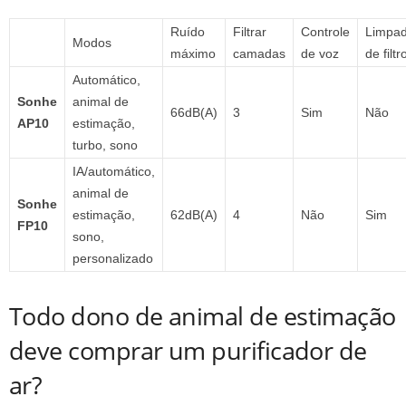
Ruído
Filtrar
Controle
Limpad
Modos
máximo
camadas
de voz
de filtr
Automático,
Sonhe
animal de
66dB(A)
3
Sim
Não
AP10
estimação,
turbo, sono
IA/automático,
animal de
Sonhe
estimação,
62dB(A)
4
Não
Sim
FP10
sono,
personalizado
Todo dono de animal de estimação
deve comprar um purificador de
ar?