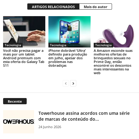
ARTIGOS RELACIONADOS
Mais do autor
Tecnologia
Tecnologia
Tecnologia
Você não precisa pagar a
iPhone dobrável ‘Ultra’
A Amazon esconde suas
mais por um tablet
definido para produção
melhores ofertas de
Android premium com
em julho, apesar dos
brinquedos sexuais no
esta oferta do Galaxy Tab
problemas nas
Prime Day, então
S11
dobradiças
encontrei os descontos
mais interessantes na
web
Recente
Towerhouse assina acordos com uma série
de marcas de conteúdo do...
24 Junho 2026