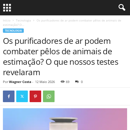
Início
Tecnologia
Os purificadores de ar podem combater pêlos de animais de
estimação? O...
TECNOLOGIA
Os purificadores de ar podem
combater pêlos de animais de
estimação? O que nossos testes
revelaram
Por
Wagner Costa
-
12 Maio 2026
69
0