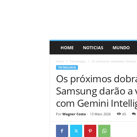
HOME
NOTICIAS
MUNDO
Início
Tecnologia
Os próximos dobráveis ​​​​Galax
TECNOLOGIA
Os próximos dobráve
Samsung darão a v
com Gemini Intell
Por
Wagner Costa
-
13 Maio 2026
65