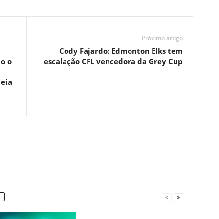
Próximo artigo
Cody Fajardo: Edmonton Elks tem
ão o
escalação CFL vencedora da Grey Cup
deia