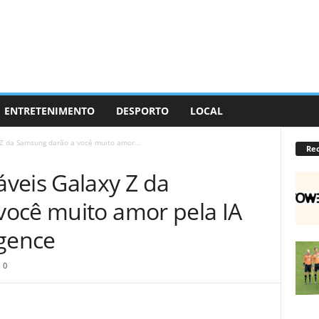
ENTRETENIMENTO
DESPORTO
LOCAL
y Z da Samsung darão a você muito amor...
Re
is ​​​​Galaxy Z da
ocê muito amor pela IA
igence
0