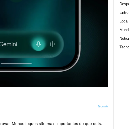
Despo
Entre
Local
Mund
Notic
Tecno
Google
rovar. Menos toques são mais importantes do que outra