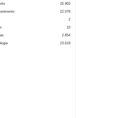
rto
25.903
tenimento
22.078
2
o
10
ias
2.854
logia
23.619