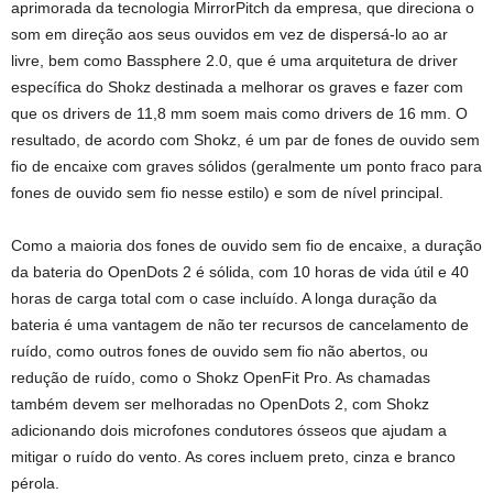
aprimorada da tecnologia MirrorPitch da empresa, que direciona o
som em direção aos seus ouvidos em vez de dispersá-lo ao ar
livre, bem como Bassphere 2.0, que é uma arquitetura de driver
específica do Shokz destinada a melhorar os graves e fazer com
que os drivers de 11,8 mm soem mais como drivers de 16 mm. O
resultado, de acordo com Shokz, é um par de fones de ouvido sem
fio de encaixe com graves sólidos (geralmente um ponto fraco para
fones de ouvido sem fio nesse estilo) e som de nível principal.
Como a maioria dos fones de ouvido sem fio de encaixe, a duração
da bateria do OpenDots 2 é sólida, com 10 horas de vida útil e 40
horas de carga total com o case incluído. A longa duração da
bateria é uma vantagem de não ter recursos de cancelamento de
ruído, como outros fones de ouvido sem fio não abertos, ou
redução de ruído, como o Shokz OpenFit Pro. As chamadas
também devem ser melhoradas no OpenDots 2, com Shokz
adicionando dois microfones condutores ósseos que ajudam a
mitigar o ruído do vento. As cores incluem preto, cinza e branco
pérola.