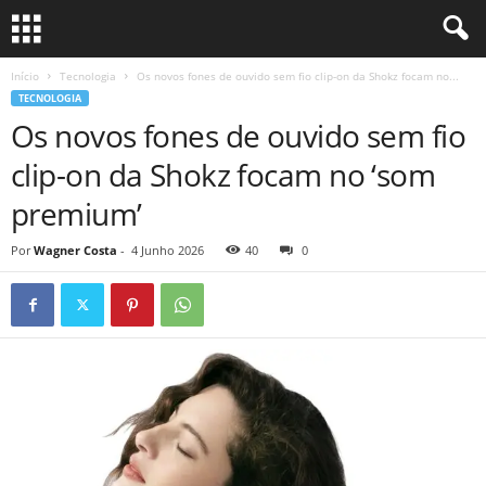
Início
Tecnologia
Os novos fones de ouvido sem fio clip-on da Shokz focam no...
TECNOLOGIA
Os novos fones de ouvido sem fio
clip-on da Shokz focam no ‘som
premium’
Por
Wagner Costa
-
4 Junho 2026
40
0