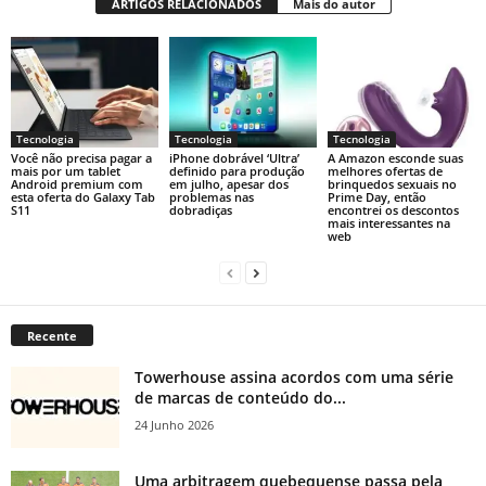
ARTIGOS RELACIONADOS
Mais do autor
Tecnologia
Tecnologia
Tecnologia
Você não precisa pagar a
iPhone dobrável ‘Ultra’
A Amazon esconde suas
mais por um tablet
definido para produção
melhores ofertas de
Android premium com
em julho, apesar dos
brinquedos sexuais no
esta oferta do Galaxy Tab
problemas nas
Prime Day, então
S11
dobradiças
encontrei os descontos
mais interessantes na
web
Recente
Towerhouse assina acordos com uma série
de marcas de conteúdo do...
24 Junho 2026
Uma arbitragem quebequense passa pela