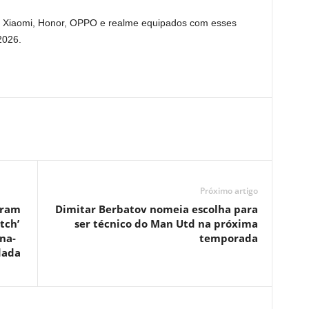
da Xiaomi, Honor, OPPO e realme equipados com esses
2026.
Próximo artigo
aram
Dimitar Berbatov nomeia escolha para
tch’
ser técnico do Man Utd na próxima
na-
temporada
dada