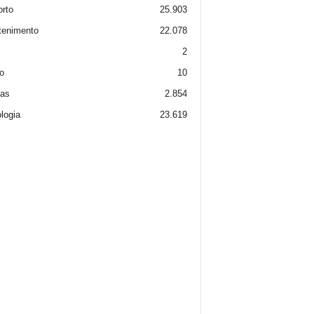
rto
25.903
tenimento
22.078
2
o
10
ias
2.854
logia
23.619