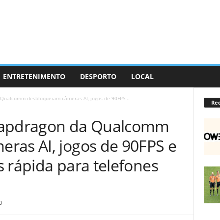
ENTRETENIMENTO
DESPORTO
LOCAL
 Qualcomm desbloqueiam câmeras AI, jogos de 90FPS...
Re
napdragon da Qualcomm
ras AI, jogos de 90FPS e
 rápida para telefones
0