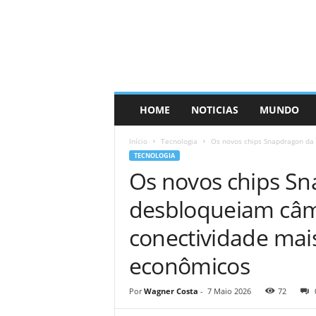
HOME
NOTICIAS
MUNDO
Início
Tecnologia
Os novos chips Snapdragon da
TECNOLOGIA
Os novos chips S
desbloqueiam câme
conectividade mais
econômicos
Por
Wagner Costa
-
7 Maio 2026
72