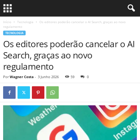
Início
Tecnologia
Os editores poderão cancelar o AI Search, graças ao novo
regulamento
TECNOLOGIA
Os editores poderão cancelar o AI
Search, graças ao novo
regulamento
Por
Wagner Costa
-
3 Junho 2026
59
0