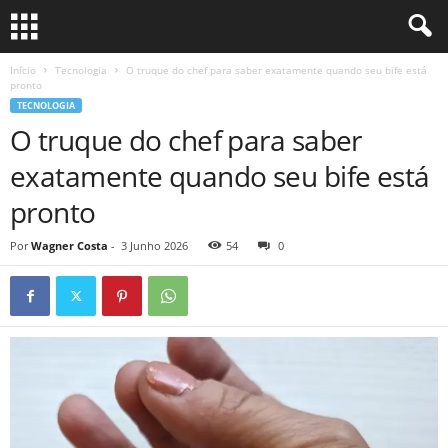
Início
Tecnologia
O truque do chef para saber exatamente quando seu bife está
pronto
TECNOLOGIA
O truque do chef para saber
exatamente quando seu bife está
pronto
Por
Wagner Costa
-
3 Junho 2026
54
0