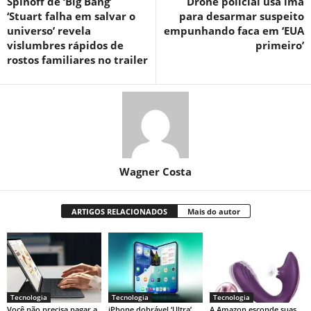
Spinoff de ‘Big Bang’
Drone policial usa ímã
‘Stuart falha em salvar o
para desarmar suspeito
universo’ revela
empunhando faca em ‘EUA
vislumbres rápidos de
primeiro’
rostos familiares no trailer
Wagner Costa
ARTIGOS RELACIONADOS
Mais do autor
Tecnologia
Tecnologia
Tecnologia
Você não precisa pagar a
iPhone dobrável ‘Ultra’
A Amazon esconde suas