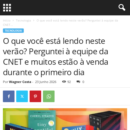
Início
Tecnologia
O que você está lendo neste verão? Perguntei à equipe da
CNET...
TECNOLOGIA
O que você está lendo neste
verão? Perguntei à equipe da
CNET e muitos estão à venda
durante o primeiro dia
Por
Wagner Costa
-
23 Junho 2026
92
0