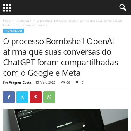
Início
Tecnologia
O processo Bombshell OpenAI afirma que suas conversas do
ChatGPT foram compartilhadas...
TECNOLOGIA
O processo Bombshell OpenAI
afirma que suas conversas do
ChatGPT foram compartilhadas
com o Google e Meta
Por
Wagner Costa
-
15 Maio 2026
66
0