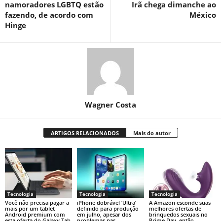
namoradores LGBTQ estão
Irã chega dimanche ao
fazendo, de acordo com
México
Hinge
Wagner Costa
ARTIGOS RELACIONADOS
Mais do autor
Tecnologia
Tecnologia
Tecnologia
Você não precisa pagar a
iPhone dobrável ‘Ultra’
A Amazon esconde suas
mais por um tablet
definido para produção
melhores ofertas de
Android premium com
em julho, apesar dos
brinquedos sexuais no
esta oferta do Galaxy Tab
problemas nas
Prime Day, então