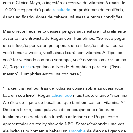
com a Clínica Mayo, a ingestão excessiva de vitamina A (mais de
10.000 mcg por dia) pode
resultado
em problemas de equilíbrio,
danos ao fígado, dores de cabeça, náuseas e outras condições.
Mas o reconhecimento desses perigos sutis estava notavelmente
ausente na entrevista de Rogan com Humphries: “Se você pegar
uma infecção por sarampo, apenas uma infecção natural, ou se
você tomar a vacina, você ainda ficará sem vitamina A. Tipo, se
você for vacinado contra o sarampo, você deveria tomar vitamina
A”, Rogan
disse
repetindo o livro de Humphries para ela. (“Isso
mesmo”, Humphries entrou na conversa.)
“Há ciência real por trás de todas as coisas sobre as quais você
fala em seu livro”, Rogan
adicionado
mais tarde, citando “vitamina
A e óleo de fígado de bacalhau, que também contém vitamina A”.
De certa forma, suas palavras de encorajamento não eram
totalmente diferentes das funções anteriores de Rogan como
apresentador do reality show da NBC.
Fator Medo
onde uma vez
ele incitou um homem a beber um
smoothie
de óleo de fígado de