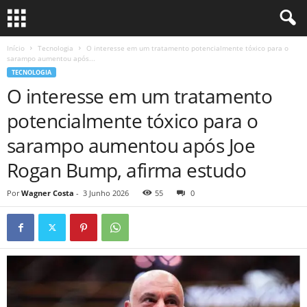
Início
Tecnologia
O interesse em um tratamento potencialmente tóxico para o
sarampo aumentou após...
TECNOLOGIA
O interesse em um tratamento
potencialmente tóxico para o
sarampo aumentou após Joe
Rogan Bump, afirma estudo
Por
Wagner Costa
-
3 Junho 2026
55
0