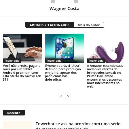
Wagner Costa
ARTIGOS RELACIONADOS
Mais do autor
Tecnologia
Tecnologia
Tecnologia
Você não precisa pagar a
iPhone dobrável ‘Ultra’
A Amazon esconde suas
mais por um tablet
definido para produção
melhores ofertas de
Android premium com
em julho, apesar dos
brinquedos sexuais no
esta oferta do Galaxy Tab
problemas nas
Prime Day, então
S11
dobradiças
encontrei os descontos
mais interessantes na
web
Recente
Towerhouse assina acordos com uma série