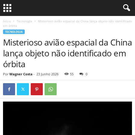
Início
Tecnologia
Misterioso avião espacial da China lança objeto não identificado
em órbita
TECNOLOGIA
Misterioso avião espacial da China
lança objeto não identificado em
órbita
Por
Wagner Costa
-
23 Junho 2026
55
0