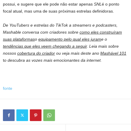
possui, e sugere que ele pode não estar apenas
SNL
é o ponto
focal atual, mas uma de suas próximas estrelas definidoras.
De YouTubers e estrelas do TikTok a streamers e podcasters,
Mashable conversa com criadores sobre
como eles construíram
suas plataformas
o
equipamento pelo qual eles juram
e o
tendências que eles veem chegando a seguir
. Leia mais sobre
nossos
cobertura do criador
ou veja mais deste ano
Mashável 101
t
o descubra as vozes mais emocionantes da internet.
fonte