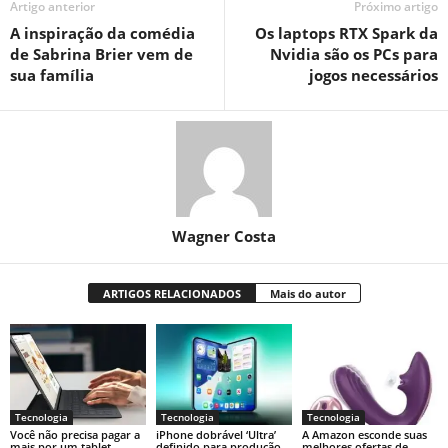
Artigo anterior
Próximo artigo
A inspiração da comédia
Os laptops RTX Spark da
de Sabrina Brier vem de
Nvidia são os PCs para
sua família
jogos necessários
Wagner Costa
ARTIGOS RELACIONADOS
Mais do autor
Tecnologia
Tecnologia
Tecnologia
Você não precisa pagar a
iPhone dobrável ‘Ultra’
A Amazon esconde suas
mais por um tablet
definido para produção
melhores ofertas de