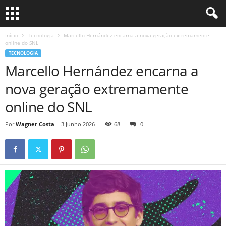
Início
Tecnologia
Marcello Hernández encarna a nova geração extremamente
online do SNL
TECNOLOGIA
Marcello Hernández encarna a
nova geração extremamente
online do SNL
Por
Wagner Costa
-
3 Junho 2026
68
0