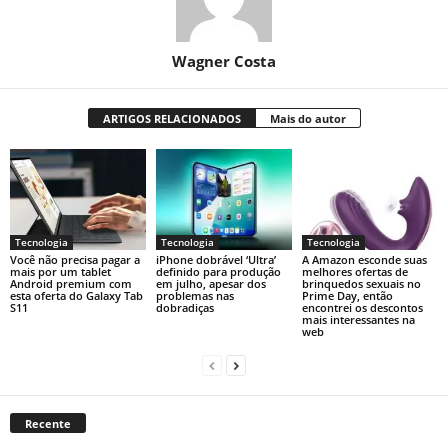
Wagner Costa
ARTIGOS RELACIONADOS
Mais do autor
Tecnologia
Tecnologia
Tecnologia
Você não precisa pagar a
iPhone dobrável ‘Ultra’
A Amazon esconde suas
mais por um tablet
definido para produção
melhores ofertas de
Android premium com
em julho, apesar dos
brinquedos sexuais no
esta oferta do Galaxy Tab
problemas nas
Prime Day, então
S11
dobradiças
encontrei os descontos
mais interessantes na
web
Recente