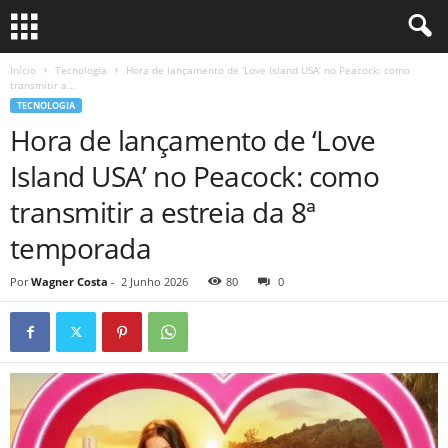
Início
Tecnologia
Hora de lançamento de ‘Love Island USA’ no Peacock: como
transmitir a...
TECNOLOGIA
Hora de lançamento de ‘Love
Island USA’ no Peacock: como
transmitir a estreia da 8ª
temporada
Por
Wagner Costa
-
2 Junho 2026
80
0