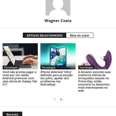
Wagner Costa
ARTIGOS RELACIONADOS
Mais do autor
Tecnologia
Tecnologia
Tecnologia
Você não precisa pagar a
iPhone dobrável ‘Ultra’
A Amazon esconde suas
mais por um tablet
definido para produção
melhores ofertas de
Android premium com
em julho, apesar dos
brinquedos sexuais no
esta oferta do Galaxy Tab
problemas nas
Prime Day, então
S11
dobradiças
encontrei os descontos
mais interessantes na
web
Recente