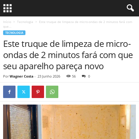
Início
Tecnologia
Este truque de limpeza de micro-ondas de 2 minutos fará com
que...
TECNOLOGIA
Este truque de limpeza de micro-
ondas de 2 minutos fará com que
seu aparelho pareça novo
Por
Wagner Costa
-
23 Junho 2026
56
0