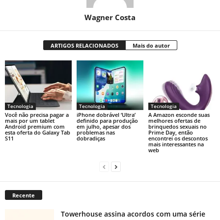
Wagner Costa
ARTIGOS RELACIONADOS
Mais do autor
Tecnologia
Tecnologia
Tecnologia
Você não precisa pagar a
iPhone dobrável ‘Ultra’
A Amazon esconde suas
mais por um tablet
definido para produção
melhores ofertas de
Android premium com
em julho, apesar dos
brinquedos sexuais no
esta oferta do Galaxy Tab
problemas nas
Prime Day, então
S11
dobradiças
encontrei os descontos
mais interessantes na
web
Recente
Towerhouse assina acordos com uma série