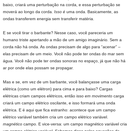
baixo, criará uma perturbação na corda, e essa perturbação se
moverá ao longo da corda.
Isso é
uma onda. Basicamente, as
ondas transferem energia sem transferir matéria.
E se você tirar o barbante? Nesse caso, você pareceria um
humano triste apertando a mão de um amigo imaginário. Sem a
corda não há onda. As ondas precisam de algo para “acenar” –
elas precisam de um meio. Você não pode ter ondas do mar sem
água. Você não pode ter ondas sonoras no espaço, já que não há
ar por onde elas possam se propagar.
Mas e se, em vez de um barbante, você balançasse uma carga
elétrica (como um elétron) para cima e para baixo? Cargas
elétricas criam campos elétricos, então isso
em movimento
carga
criará um campo elétrico oscilante, e isso formará uma onda
elétrica. E é aqui que fica estranho: acontece que um campo
elétrico variável também cria um campo elétrico variável.
magnético
campo. E vice-versa: um campo magnético variável cria
um campo elétrico variável. Sabemos disso pelas equações de