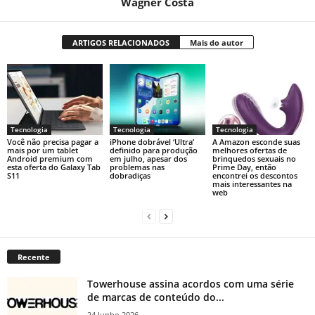
Wagner Costa
ARTIGOS RELACIONADOS
Mais do autor
Tecnologia
Tecnologia
Tecnologia
Você não precisa pagar a
iPhone dobrável ‘Ultra’
A Amazon esconde suas
mais por um tablet
definido para produção
melhores ofertas de
Android premium com
em julho, apesar dos
brinquedos sexuais no
esta oferta do Galaxy Tab
problemas nas
Prime Day, então
S11
dobradiças
encontrei os descontos
mais interessantes na
web
Recente
Towerhouse assina acordos com uma série
de marcas de conteúdo do...
24 Junho 2026