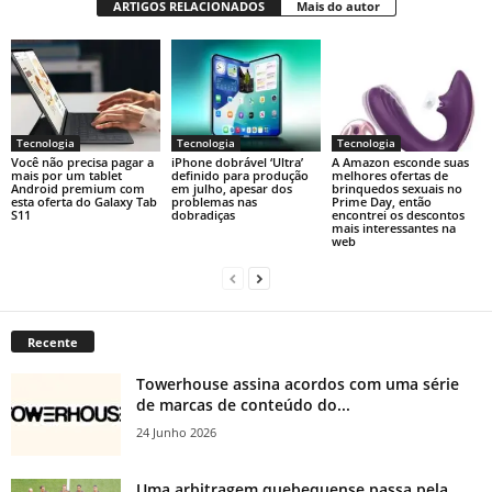
ARTIGOS RELACIONADOS
Mais do autor
Tecnologia
Tecnologia
Tecnologia
Você não precisa pagar a
iPhone dobrável ‘Ultra’
A Amazon esconde suas
mais por um tablet
definido para produção
melhores ofertas de
Android premium com
em julho, apesar dos
brinquedos sexuais no
esta oferta do Galaxy Tab
problemas nas
Prime Day, então
S11
dobradiças
encontrei os descontos
mais interessantes na
web
Recente
Towerhouse assina acordos com uma série
de marcas de conteúdo do...
24 Junho 2026
Uma arbitragem quebequense passa pela