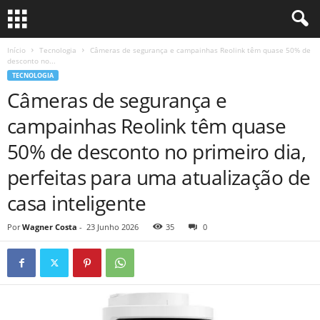
Início
Tecnologia
Câmeras de segurança e campainhas Reolink têm quase 50% de
desconto no...
TECNOLOGIA
Câmeras de segurança e
campainhas Reolink têm quase
50% de desconto no primeiro dia,
perfeitas para uma atualização de
casa inteligente
Por
Wagner Costa
-
23 Junho 2026
35
0