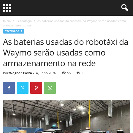
Início
Tecnologia
As baterias usadas do robotáxi da Waymo serão usadas como
armazenamento na...
TECNOLOGIA
As baterias usadas do robotáxi da
Waymo serão usadas como
armazenamento na rede
Por
Wagner Costa
-
4 Junho 2026
55
0