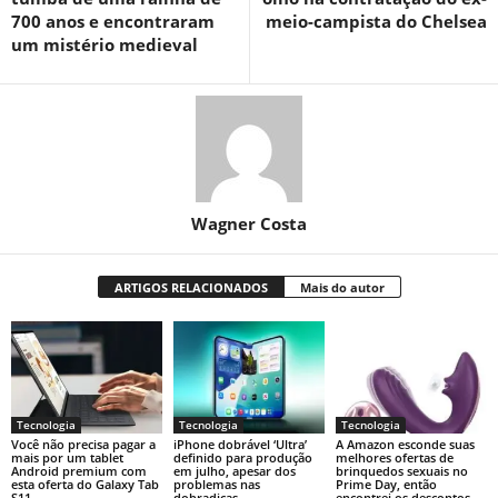
700 anos e encontraram
meio-campista do Chelsea
um mistério medieval
Wagner Costa
ARTIGOS RELACIONADOS
Mais do autor
Tecnologia
Tecnologia
Tecnologia
Você não precisa pagar a
iPhone dobrável ‘Ultra’
A Amazon esconde suas
mais por um tablet
definido para produção
melhores ofertas de
Android premium com
em julho, apesar dos
brinquedos sexuais no
esta oferta do Galaxy Tab
problemas nas
Prime Day, então
S11
dobradiças
encontrei os descontos